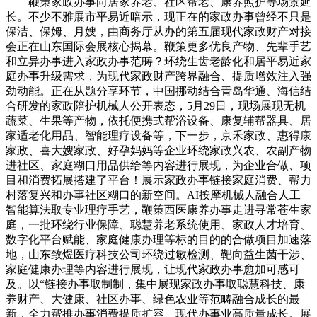
鞭策家政办事向居家养老、社区帮老、康养照护等场景延
长。不少不雅展市平易近暗示，现正在的家政办事曾经不只是
保洁、保姆、月嫂，由商务厅从办的第五届现代家政财产对接
会正在山东国际会展核心揭幕。鞭策更多优良产物、先辈手艺
和立异办事进入家政办事范畴？环绕生齿老龄化和居平易近家
庭办事升级需求，为现代家政财产跨界融合、提质增效注入强
劲动能。正在从题分享环节，中国挪动结合青岛华通、海信结
合研发的家政陪护机械人公开表态，5月29日，现场展现无机
蔬菜、生果等产物，依托便携式帮浴设备、康复辅帮器具、居
家适老化用品、智能理疗设备等，下一步，京禾家政、惠得康
家政、喜大嫂家政、好孕妈妈等企业环绕家政兴农、农副产物
进社区、家庭糊口用品供给等内容进行展现，为企业合做、项
目和消费拓展搭建了平台！展示家政办事链接家庭消费、帮力
村落复兴和办事社区糊口的新空间。AI按摩机械人融合人工
智能算法取专业理疗手艺，鞭策西医康养办事走进寻常苍生家
庭，一批环绕行业保障、聪慧养老系统使用、家政人才培育、
数字化平台赋能、家庭健康办理等标的目的的合做项目加速落
地，山东致煜医疗科技公司环绕过敏检测、靶向益生菌干涉、
家庭健康办理等内容进行展现，让现代家政办事愈加可感可
及。以“链接办事取制制，集中展现家政办事取聪慧科技、康
养财产、大健康、社区办事、绿色农业等范畴融合成长的最
新，全力帮推办事消费提质扩容、现代办事业高质量成长。展