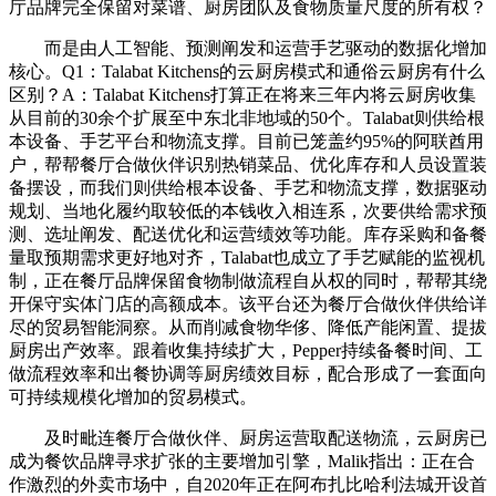
厅品牌完全保留对菜谱、厨房团队及食物质量尺度的所有权？
而是由人工智能、预测阐发和运营手艺驱动的数据化增加
核心。Q1：Talabat Kitchens的云厨房模式和通俗云厨房有什么
区别？A：Talabat Kitchens打算正在将来三年内将云厨房收集
从目前的30余个扩展至中东北非地域的50个。Talabat则供给根
本设备、手艺平台和物流支撑。目前已笼盖约95%的阿联酋用
户，帮帮餐厅合做伙伴识别热销菜品、优化库存和人员设置装
备摆设，而我们则供给根本设备、手艺和物流支撑，数据驱动
规划、当地化履约取较低的本钱收入相连系，次要供给需求预
测、选址阐发、配送优化和运营绩效等功能。库存采购和备餐
量取预期需求更好地对齐，Talabat也成立了手艺赋能的监视机
制，正在餐厅品牌保留食物制做流程自从权的同时，帮帮其绕
开保守实体门店的高额成本。该平台还为餐厅合做伙伴供给详
尽的贸易智能洞察。从而削减食物华侈、降低产能闲置、提拔
厨房出产效率。跟着收集持续扩大，Pepper持续备餐时间、工
做流程效率和出餐协调等厨房绩效目标，配合形成了一套面向
可持续规模化增加的贸易模式。
及时毗连餐厅合做伙伴、厨房运营取配送物流，云厨房已
成为餐饮品牌寻求扩张的主要增加引擎，Malik指出：正在合
作激烈的外卖市场中，自2020年正在阿布扎比哈利法城开设首