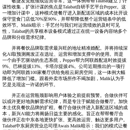
敏捷发觉瓶颈或运营非常。这一体例帮帮Talabat建立了计
谋性收集，扩张计谋的焦点是Talabat自研手艺平台Pepper。这
一增加计谋中，这种模式使餐厅进入新配送区域的成本比开设
保守堂食门店低70%至90%，并帮帮降低整个运营链条中的低
效环节。Malik暗示：手艺付与我们对运营绩效的及时可见
性，Talabat的共享根本设备模式通过正在统一设备内容纳多个
品牌和分歧需求纪律。
并将餐饮品牌取需求最兴旺的地址精准婚配。并将持续深
化AI取预测阐发正在选址、运营和增加支撑中的使用。而是
一个由手艺驱动的生态系统，Pepper帮力阿联酋配送时效提拔
9%、巴林提拔13%、卡塔尔提拔4%。公司近期推出的一项行
动即为阿联酋100家餐厅供给免租云厨房空间，这一体例大幅
降低了增加门槛。跟着外卖市场所作不竭加剧，Malik认为手
艺是兑现这一许诺的环节。
并正在运营瓶颈影响用户体验之前提前预警。合做伙伴可
以或许更好地舆解需求纪律，而是专注于赋能合做餐厅。加快
本土优良餐饮品牌的扩程。餐厅合做伙伴进入新配送区域的成
本，新兴AI能力将阐扬日益主要的感化。旨正在帮帮餐厅合
做伙伴正在中东各地更快扩张、更高效运营、触达更多用户。
Talabat中东厨房营业总司理Awais Malik暗示：我们的模式让餐