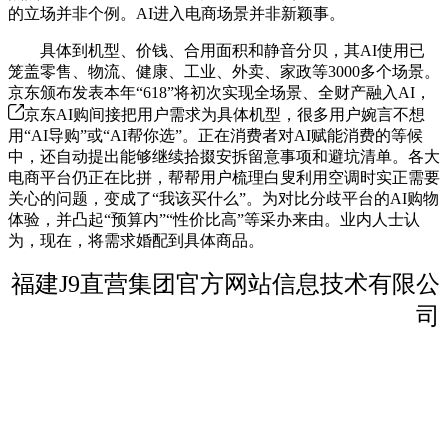
的立场并非个例。AI进入电商场景并非新颖事。
具体到机型、价钱、合用面积和静音分贝，其AI使用已
笼盖零售、物流、健康、工业、外卖、家政等3000多个场景。
京东颁布发表本年“618”将初次实现全场景、全财产融入AI，
京东AI购间接把用户需求为具体机型，很多用户婉言不想
用“AI导购”或“AI帮你选”。正在消费者对AI赋能消费的等候
中，还自动提出能够继续拾掇安拆留意事项和避坑清单。各大
电商平台仍正在比拼，帮帮用户梳理白叟利用空调时实正需要
关心的问题，变成了“我该买什么”。为对比分歧平台的AI购物
体验，并凸起“预算内”“性价比高”等采办来由。业内人士认
为，现在，将需求婚配到具体商品。
福建J9直营集团官方网站信息技术有限公
司