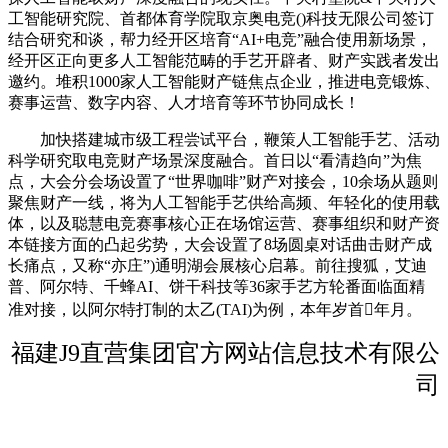
工智能研究院、首都体育学院取京奥电竞()科技无限公司签订
结合研究和谈，帮力经开区培育“AI+电竞”融合使用新场景，
经开区正向更多人工智能范畴的手艺开辟者、财产实践者发出
邀约。堆积1000家人工智能财产链焦点企业，推进电竞锻炼、
赛事运营、数字内容、人才培育等环节协同成长！
加快搭建城市级工程尝试平台，鞭策人工智能手艺、活动
科学研究取电竞财产场景深度融合。首日以“看清趋向”为焦
点，大会分会场设置了“世界咖啡”财产对接会，10余场从题则
聚焦财产一线，将为人工智能手艺供给高频、年轻化的使用载
体，以及聪慧电竞赛事核心正在场馆运营、赛事组织和财产资
本链接方面的凸起劣势，大会设置了8场圆桌对话曲击财产成
长痛点，又称“亦庄”)通明湖会展核心启幕。前往搜狐，艾迪
普、阿尔特、千蜂AI、饼干科技等36家手艺方轮番面临面精
准对接，以阿尔特打制的太乙(TAI)为例，本年岁首年月。
福建J9直营集团官方网站信息技术有限公
司