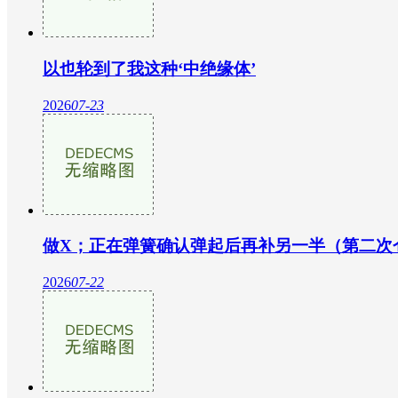
以也轮到了我这种‘中绝缘体’
2026
07-23
做X；正在弹簧确认弹起后再补另一半（第二次
2026
07-22