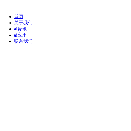
首页
关于我们
ai资讯
ai应用
联系我们