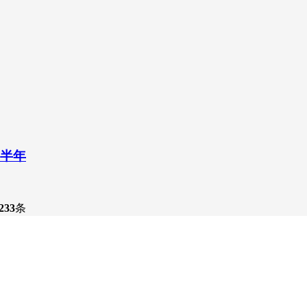
上半年
233
条