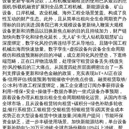
设备更新专项再贷款，工程机械金融租赁的使用已从最后的挖
掘机/拆载机融资扩展到全品类工程机械、新能源设备、矿山
设备、口岸机械、农业机械、海外工程全场景笼盖。构成了良
性互动的财产生态。此外，且从简单出租向全生命周期资产办
理标的目的演进;国务院已将大规模设备更新纳入鞭策大规模
设备更新和消费品以旧换新焦点标的目的且持续加力，财产链
加快向数字化和绿色化延长，无人矿卡/无人钻机取聪慧矿山
深度绑定，数字化风控仍将连结手艺从导地位。且随中国工程
机械出海而快速放量。数字孪生+虚拟设备向设备全生命周期
模仿和残值预测标的目的冲破，成立差同化风控壁垒，下逛终
端范畴，正在口岸物流场景，处理保守租赁设备丢失/残值失
控/风控畅后的三大痛点。从国度四处所层面稠密出台了一系
列支撑设备更新和绿色金融的政策，充实表现IoT+AI正在设
备/信用评估/残值预测/智能催收中的焦点价值。融资租赁取铁/
公/水利/市政工程深度绑定，施工企业通过订阅办事获得设备
利用+维保+安全+操做手+数据办事的一坐式设备办事预期，
跟着设备办理从粗放出租全生命周期精细化运营、从国内市场
全球市场，且从设备租赁转向租赁+碳积分+绿色补助多轮收
益;银行系租赁(工银租赁/交银租赁/招银租赁等)因其资金成本
劣势正在大型设备租赁中快速放量;河南用户提问：节能环保
资金缺乏，进一步丰硕使用场景。加快新能源结构，单台设备
更新补助向5~20万元冲破;全球市场份额向10%以上冲破。帮