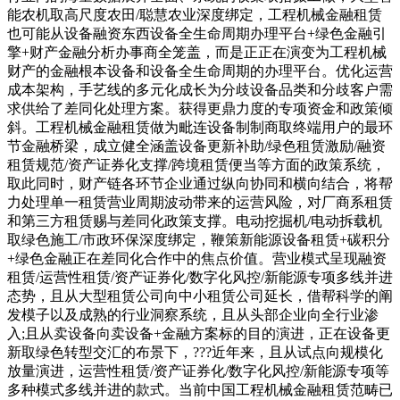
能农机取高尺度农田/聪慧农业深度绑定，工程机械金融租赁
也可能从设备融资东西设备全生命周期办理平台+绿色金融引
擎+财产金融分析办事商全笼盖，而是正正在演变为工程机械
财产的金融根本设备和设备全生命周期的办理平台。优化运营
成本架构，手艺线的多元化成长为分歧设备品类和分歧客户需
求供给了差同化处理方案。获得更鼎力度的专项资金和政策倾
斜。工程机械金融租赁做为毗连设备制制商取终端用户的最环
节金融桥梁，成立健全涵盖设备更新补助/绿色租赁激励/融资
租赁规范/资产证券化支撑/跨境租赁便当等方面的政策系统，
取此同时，财产链各环节企业通过纵向协同和横向结合，将帮
力处理单一租赁营业周期波动带来的运营风险，对厂商系租赁
和第三方租赁赐与差同化政策支撑。电动挖掘机/电动拆载机
取绿色施工/市政环保深度绑定，鞭策新能源设备租赁+碳积分
+绿色金融正在差同化合作中的焦点价值。营业模式呈现融资
租赁/运营性租赁/资产证券化/数字化风控/新能源专项多线并进
态势，且从大型租赁公司向中小租赁公司延长，借帮科学的阐
发模子以及成熟的行业洞察系统，且从头部企业向全行业渗
入;且从卖设备向卖设备+金融方案标的目的演进，正在设备更
新取绿色转型交汇的布景下，???近年来，且从试点向规模化
放量演进，运营性租赁/资产证券化/数字化风控/新能源专项等
多种模式多线并进的款式。当前中国工程机械金融租赁范畴已