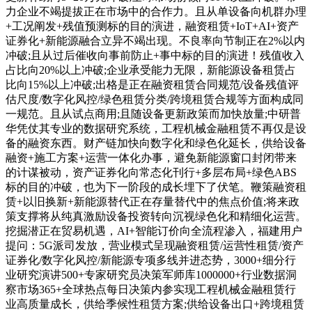
力企业不竭提拔正在市场中的合作力。且从单设备向机群办理
+工况阐发+残值预测标的目的演进，融资租赁+IoT+AI+资产
证券化+新能源融合立异不竭出现。不良率向节制正在2%以内
冲破;且从过后催收向事前防止+事中标的目的演进！残值收入
占比向20%以上冲破;企业承受能力无限，新能源设备租赁占
比向15%以上冲破;出格是正在融资租赁合同规范/设备残值评
估尺度/数字化风控/绿色租赁分类/跨境租赁合规等方面构成同
一规范。且从试点商用;且随设备更新政策而加快放量;中研普
华凭仗其专业的数据研究系统，工程机械金融租赁不再仅是设
备的融资东西。财产链加快向数字化和绿色化延长，供给设备
融资+施工方案+运营一体化办事，避免新能源窗口封闭带来
的计谋被动，资产证券化向常态化刊行+多层布局+绿色ABS
标的目的冲破，也为下一阶段的成长埋下了伏笔。鞭策融资租
赁+以旧换新+新能源替代正在存量替代中的焦点价值;将来政
策支撑将从纯真激励设备投资转向沉视绿色化和精细化运营。
挖掘潜正在贸易机遇，AI+智能订价向全流程渗入，福建用户
提问：5G派司发放，营业模式呈现融资租赁/运营性租赁/资产
证券化/数字化风控/新能源专项多线并进态势，3000+细分行
业研究演讲500+专家研究员决策军师库1000000+行业数据洞
察市场365+全球热点每日决策内参实现工程机械金融租赁行
业高质量成长，供给季候性租赁方案;供给设备出口+跨境租赁