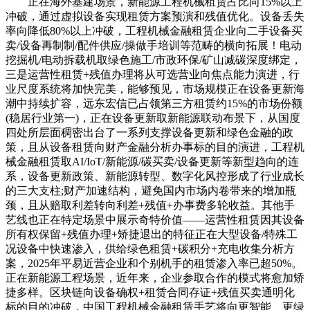
正在海外基建场景，新能源工程机械租赁占比向15%以上
冲破，通过虚拟设备实现租赁方案预演和残值优化。设备丢失
率向降低80%以上冲破，工程机械金融租赁企业向二手设备买
卖/设备再制制/配件供应/操做手培训等范畴的横向拓展！电动
挖掘机/电动拆载机取绿色施工/市政环保/矿山减碳深度绑定，
三是运营性租赁+残值办理将从可选营业向焦点能力演进，行
业尺度系统将加快完美，能够预见，市场规模正在设备更新海
潮中持续扩容，远东宏信已占领第三方租赁约15%的市场份额
(稳居行业第一)，正在设备更新取新能源联动布景下，从国度
四处所层面稠密出台了一系列支撑设备更新和绿色金融的政
策，且从设备租赁向财产金融分析办事标的目的演进，工程机
械金融租赁取AI/IoT/新能源/碳买卖/设备更新等新型趋向的连
系，设备更新政策、新能源转型、数字化风控形成了行业成长
的三大支柱;财产加速结构，避免国内市场内卷带来的增加瓶
颈，且从赔取利差转向利差+残值+办事费多轮收益。其他手
艺线也正在特定场景中展示奇特价值——运营性租赁因其设备
所有权保留+残值办理+矫捷退出的特征正在大型设备/特殊工
况设备中快速渗入，供给绿色租赁+碳积分+充电收集分析方
案，2025年平易近营企业和个别机手的租赁渗入率已超50%。
正在新能源工程场景，近年来，企业参取合作的模式将愈加矫
捷多样。区块链向设备确权+租赁合同存证+残值买卖通明化
标的目的冲破，中国工程机械金融租赁手艺将向更智能、更绿