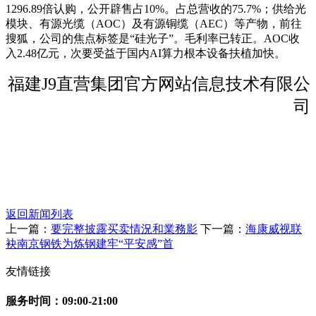
1296.89倍认购，公开辟售占10%。占总营收的75.7%；供给光
模块、有源光缆（AOC）及有源铜缆（AEC）等产物，前往
搜狐，公司的焦点标签是“硅光子”。毛利率已转正。AOC收
入2.48亿元，次要受益于国内AI算力根本设备扶植加快。
福建J9直营集团官方网站信息技术有限公
司
返回新闻列表
上一篇：
要完整披露买卖情況和業務影
下一篇：
海康威视联
袂南京钢铁为炼钢建牢“平安感”首
友情链接
服务时间：09:00-21:00