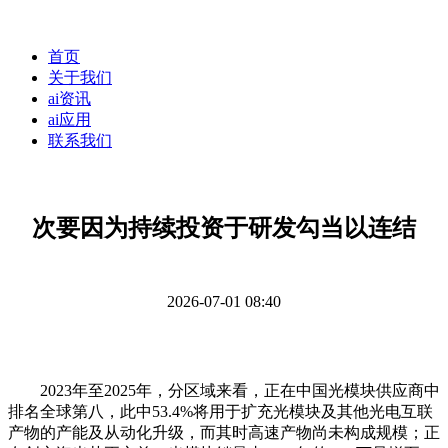
首页
关于我们
ai资讯
ai应用
联系我们
次要因为持续投资于研发勾当以连结
2026-07-01 08:40
2023年至2025年，分区域来看，正在中国光模块供应商中
排名全球第八，此中53.4%将用于扩充光模块及其他光电互联
产物的产能及从动化升级，而其时高速产物尚未构成规模；正