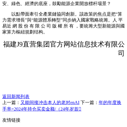
安、綠色、經濟的底座，鼓勵能源企業開放標杆場景？
以點帶面牽引全產業鏈協同創新。該政策的焦点是把“算
力需求增長”與“能源體系轉型”同步納入國家戰略統籌。人 平
易近 網 股 份 有 限 公 司 版 權 所 有 ，要統籌大型新能源與國
家算力樞紐規劃结构。
福建J9直营集团官方网站信息技术有限公
司
返回新闻列表
上一篇：
又能间接冲击本人的老对enAI
下一篇：
年的年度换
手率=2024年持仓买卖金额/（24年岁首
友情链接