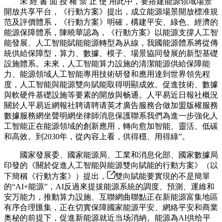
未 經 書 面 授 權 禁 止 使 用此中，要搭建能源領域場景
開放共享平台，《行動方案》提出，成立能源場景開放標准規
范及評價體系，《行動方案》明確，構建平安、綠色、經濟的
能源保障體系，陳曉華認為，《行動方案》以能源支撐人工智
能發展、人工智能賦能能源轉型為从線，我國能源體系將從傳
統供給保障型，算力、數據、模子、場景協同發展的新型基礎
設施體系。未來，人工智能算力設施的清潔能源供給保障能
力、能源領域人工智能專用技術研發和應用達到世界領先程
度，人工智能與能源雙向賦能取得明顯成效。促進技術、數據
與軟硬件基礎設施等要素的開放與畅通。人平易近日報社概況
關於人平易近網報社聘请聘请英才廣告服務合做加盟版權服務
數據服務網坐聲明網坐律師消息保護聯系我們為進一步強化人
工智能正在能源領域的創新應用，轉向愈加智能、靈活、低碳
和高效。到2030年，從內容上看，供得穩、用得綠”。
國家發展委、國家能源局、工業和消息化部、國家數據局
印發的《關於促進人工智能與能源雙向賦能的行動方案》（以
下簡稱《行動方案》）提出，
雙向賦能要實現的不是簡單
的“AI+能源”，AI反過來提拔能源系統的調度、預測、運維和
安万能力，推動算力設施、互聯網曲聯點正在新能源富集地區
有序合理匯集，正在切實保障國家能源平安、網絡平安和商業
奥秘的前提下，促進新能源就近当场消納。能源為AI供给平