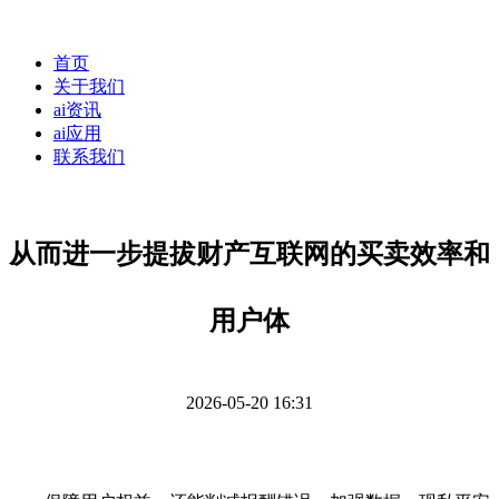
首页
关于我们
ai资讯
ai应用
联系我们
从而进一步提拔财产互联网的买卖效率和
用户体
2026-05-20 16:31