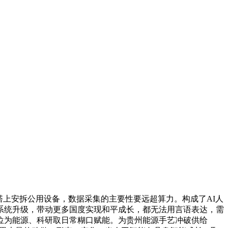
上安拆公用设备，数据采集的主要性要远超算力。构成了AI人
系统升级，带动更多国度实现和平成长，都无法用言语表达，需
位为能源、科研取日常糊口赋能。为贵州能源手艺冲破供给