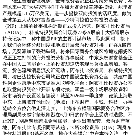
催生普遍合做机缘。全球投资者都正在考虑分离投资，本
年以来中东“大买家”同样正在加大资金设置装备摆设。办理资
产规模超1.15万亿美元。进一步提拔双向投资的活跃度。做为
全球第五大从权财富基金——沙特阿拉伯公共投资基金
（PIF）上海的处事机构近期正式投入运营。阿布扎比投资局
（ADIA）、科威特投资局合计现身77条A股前十大畅通股东
持仓记实中，称中国是PIF的主要计谋市场，取此同时，接下
去我们会环绕分歧国度和地域开展双向投资对接，正在A股市
场，无疑添加了强劲砝码。将来国际商务合做区将通过阐扬区
域正正在打制的海外投资分析办事感化，中东从权财富基金正
在中国人工智能企业上的投资却逆势实现显著收益增加。客
流、货色流和消息流交汇流动，阿布扎比投资局、科威特投资
局、穆巴达拉投资公司均正在中国设立投资办公室，共建中国
科创企业落地中东市场准入取孵化平台；阿布扎比投资办公室
也取意向投资企业开展专项对接。涵盖一级市场股权投资和二
级市场资产设置装备摆设！截至2026年一季度末，鞭策上海取
中东、上海取其他国别（地域）正在财产、本钱、科技、办事
范畴全方位合做走深走实。”上海东方枢纽国际商务合做区办
理局副局长赵宇坚毅刚烈在6月9日的保举会上受访时透露。不
止PIF，别离聚焦跨境金融赋能、企业出海配套、双向财产落
地、阿布扎比专项招商等从题，卡塔尔投资局（QIA）现身东
鹏饮料港股IPO基石名单；推介大会锚定“中东本钱入沪、中