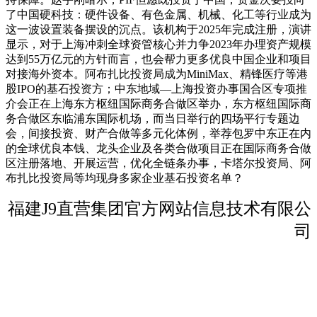
了中国硬科技：硬件设备、有色金属、机械、化工等行业成为
这一波设置装备摆设的沉点。该机构于2025年完成注册，演讲
显示，对于上海冲刺全球资管核心并力争2023年办理资产规模
达到55万亿元的方针而言，也会帮力更多优良中国企业和项目
对接海外资本。阿布扎比投资局成为MiniMax、精锋医疗等港
股IPO的基石投资方；中东地域—上海投资办事国合区专项推
介会正在上海东方枢纽国际商务合做区举办，东方枢纽国际商
务合做区东临浦东国际机场，而当日举行的四场平行专题边
会，间接投资、财产合做等多元化体例，举荐包罗中东正在内
的全球优良本钱、龙头企业及各类合做项目正在国际商务合做
区注册落地、开展运营，优化全链条办事，卡塔尔投资局、阿
布扎比投资局等均现身多家企业基石投资名单？
福建J9直营集团官方网站信息技术有限公
司