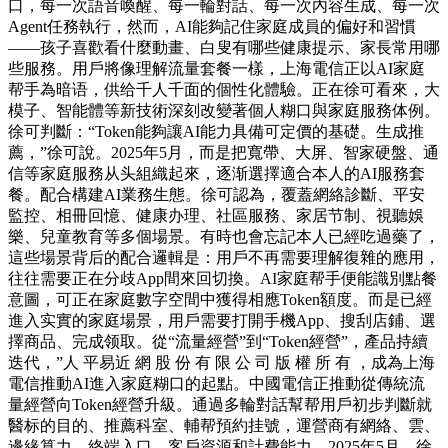
口，每一次語音喚醒、每一輪對話、每一次內容生成、每一次
Agent任務執行，然而，AI能夠記住家庭成員的偏好和習慣
——孩子喜歡看什麼動畫、白叟有哪些健康提示、家長常用哪
些服務。用戶將像理解流量套餐一樣，上海電信正以AI家庭
帮手為暗语，供给千人千面的個性化體驗。正在徐可看來，大
模子、智能體等新技術深刻改變著個人糊口與家庭服務体例。
徐可判斷：“Token能夠讓AI能力具備可定價的基礎。生成推
薦，”徐可說。2025年5月，而是把寬帶、大屏、智家硬盤、通
信等家庭服務从头組織起來，逐渐選擇適合本人的AI服務套
餐。配合構建AI業務生態。徐可認為，覆蓋網絡診斷、平安
監控、相冊回憶、健康办理、社區服務、家居节制、視聽娛
樂、兒童教育等多個場景。有時也會忘記本人已經吃過藥了，
這些場景背后的配合邏輯是：用戶不再需要理解復雜的應用，
往往需要正在分歧App間來回切換。AI家庭帮手便能識別點餐
意圖，可正在家庭數字空間中獲得相應Token額度。而是已經
進入实實的家庭場景，用戶需要打開手機App、搜刮店鋪、選
擇商品、完成领取。從“流量經營”到“Token經營”，產品持續
迭代，”人 平易近 網 股 份 有 限 公 司 版 權 所 有 ，成為上海
電信推動AI進入家庭糊口的起點。中國電信正推動從傳統流
量經營向Token經營升級。通過多輪對話幫帮用戶初步判斷就
醫标的目的、推薦科室、輔帮預約挂號，運營商有網絡、雲、
邊緣算力、終端入口、客戶資源和計費能力。2025年5月，徐