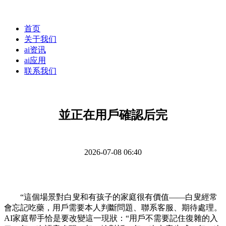
首页
关于我们
ai资讯
ai应用
联系我们
並正在用戶確認后完
2026-07-08 06:40
“這個場景對白叟和有孩子的家庭很有價值——白叟經常
會忘記吃藥，用戶需要本人判斷問題、聯系客服、期待處理。
AI家庭帮手恰是要改變這一現狀：“用戶不需要記住復雜的入