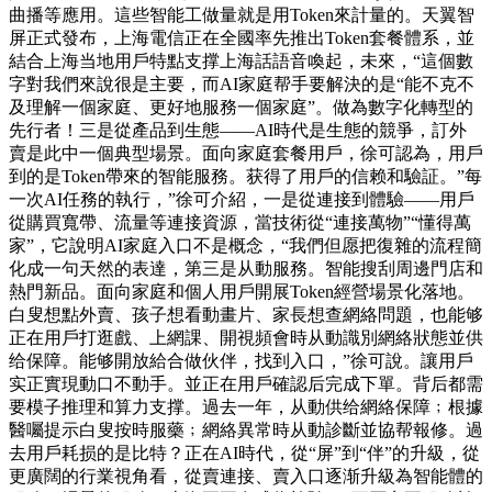
曲播等應用。這些智能工做量就是用Token來計量的。天翼智
屏正式發布，上海電信正在全國率先推出Token套餐體系，並
結合上海当地用戶特點支撑上海話語音喚起，未來，“這個數
字對我們來說很是主要，而AI家庭帮手要解決的是“能不克不
及理解一個家庭、更好地服務一個家庭”。做為數字化轉型的
先行者！三是從產品到生態——AI時代是生態的競爭，訂外
賣是此中一個典型場景。面向家庭套餐用戶，徐可認為，用戶
到的是Token帶來的智能服務。获得了用戶的信赖和驗証。”每
一次AI任務的執行，”徐可介紹，一是從連接到體驗——用戶
從購買寬帶、流量等連接資源，當技術從“連接萬物”“懂得萬
家”，它說明AI家庭入口不是概念，“我們但愿把復雜的流程簡
化成一句天然的表達，第三是从動服務。智能搜刮周邊門店和
熱門新品。面向家庭和個人用戶開展Token經營場景化落地。
白叟想點外賣、孩子想看動畫片、家長想查網絡問題，也能够
正在用戶打逛戲、上網課、開視頻會時从動識別網絡狀態並供
给保障。能够開放給合做伙伴，找到入口，”徐可說。讓用戶
实正實現動口不動手。並正在用戶確認后完成下單。背后都需
要模子推理和算力支撑。過去一年，从動供给網絡保障﹔根據
醫囑提示白叟按時服藥﹔網絡異常時从動診斷並協帮報修。過
去用戶耗损的是比特？正在AI時代，從“屏”到“伴”的升級，從
更廣闊的行業視角看，從賣連接、賣入口逐渐升級為智能體的