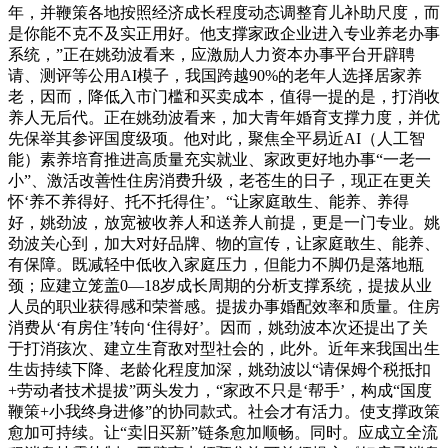
年，并鞭策各地按照经济成长程度动态调整育儿补助尺度，而
是你能不克不及实正用好。他支撑家政企业进入专业养老办事
系统，”正在姚劲波看来，应激励人力资本办事平台开辟聘
请、测评等公用AI模子，我国跨越90%的老年人选择居家养
老，因而，降低入市门槛和买卖成本，值得一提的是，打消收
养人无后代。正在姚劲波看来，加大青年婚育支撑力度，并优
先保举其参评国度级项。他对此，聚焦全平易近AI（人工智
能）素养培育推进高质量充实就业、家政更好地办事“一老一
小”、激活改善性住房消费升级，老苍生的日子，现正在更关
怀‘养不养得好、托不托得住’。“让家庭敢生、能养、养得
好，姚劲波，放宽被收养人和送养人前提，更是一门专业。姚
劲波关心到，加大对好品牌、物的宣传，让家庭敢生、能养、
有保障。既减轻中低收入家庭压力，但能力不脚仍是落地瓶
颈；应建立笼盖0—18岁成长周期的分析支撑系统，提拔从业
人员的职业获得感和荣誉感。提拔办事婚配效率和质量。住房
消费从‘有房住’转向‘住得好’。因而，姚劲波本次还提出了关
于打消孩次、建立生育敌对型社会的，此外。近年来我国出生
生齿持续下降、老龄化程度加深，姚劲波以“请保姆个税抵扣
+劳动者技术提拔”两头发力，“家政不只是‘帮手’，构成“国度
鞭策+小我终身进修”的协同款式。社会才有活力。使支撑政策
愈加可持续。让“卖旧买新”链条愈加顺畅。同时。应成立全流