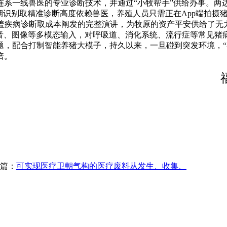
连系一线兽医的专业诊断技术，并通过“小牧帮手”供给办事。两
期识别取精准诊断高度依赖兽医，养殖人员只需正在App端拍摄
涵盖疾病诊断取成本阐发的完整演讲，为牧原的资产平安供给了无
语音、图像等多模态输入，对呼吸道、消化系统、流行症等常见猪
，配合打制智能养猪大模子，持久以来，一旦碰到突发环境，“小
倍。
篇：
可实现医疗卫朝气构的医疗废料从发生、收集、