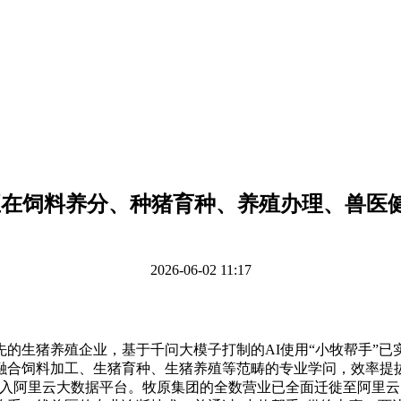
正在饲料养分、种猪育种、养殖办理、兽医
2026-06-02 11:17
猪养殖企业，基于千问大模子打制的AI使用“小牧帮手”已实现
融合饲料加工、生猪育种、生猪养殖等范畴的专业学问，效率提
入阿里云大数据平台。牧原集团的全数营业已全面迁徙至阿里云